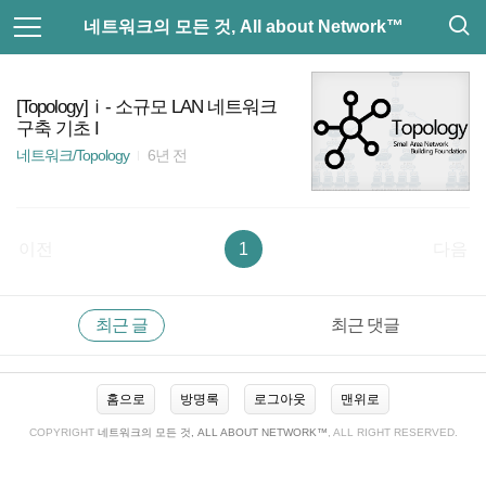
검
본
네트워크의 모든 것, All about Network™
색
문
으
로
AWS
바
[Topology]ⅰ- 소규모 LAN 네트워크
로
구축 기초 I
가
Cisco ASA 5500-X 시리즈
기
네트워크/Topology
6년 전
네트워크
CISCO
이전
1
다음
Cisco Adaptive Security Virtual Appliance
RECENTLY
사
최근 글
최근 댓글
이
Vlan
드
바
최
홈으로
방명록
로그아웃
맨위로
근
Cisco 방화벽
글
COPYRIGHT
네트워크의 모든 것, ALL ABOUT NETWORK™
, ALL RIGHT RESERVED.
WAN