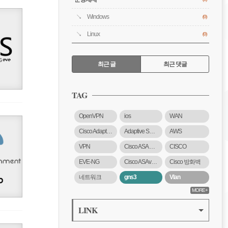
Windows
(0)
Linux
(0)
RECENTLY
최근 글
최근 댓글
최
근
TAG
글
OpenVPN
ios
WAN
Cisco Adaptive Security Virtual Appliance
Adaptive Security Virtual Appliance
AWS
VPN
Cisco ASA 5500-X 시리즈
CISCO
EVE-NG
Cisco ASAv 방화벽
Cisco 방화벽
네트워크
gns3
Vlan
MORE+
LINK