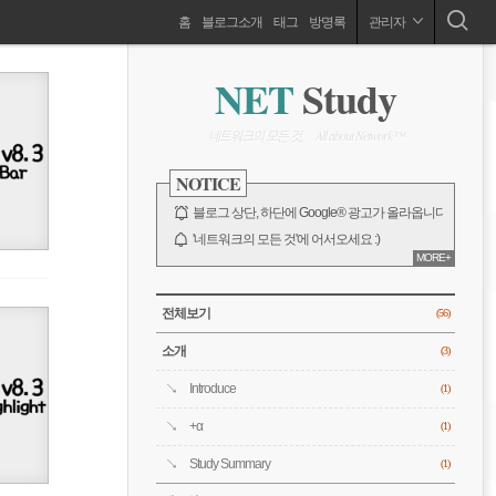
네
홈
블로그소개
태그
방명록
관리자
네트워크의 모든 것 :) Network, Cisco, Router, Switch, Firewall, VPN, Cloud, 가상화, 자격증, 시뮬레이션, 운영체제 등
비
사
NET
Study
이
드
게
바
네트워크의 모든 것, All about Network™
이
NOTICE
션
블로그 상단, 하단에 Google® 광고가 올라옵니다.
'네트워크의 모든 것'에 어서오세요 :)
MORE+
전체 보기
CATEGORY
전체보기
(56)
소개
(3)
Introduce
(1)
+α
(1)
Study Summary
(1)