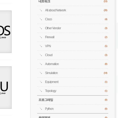
네트워크
(53)
All about Network
(20)
Cisco
(4)
Other Vender
(3)
Firewall
(2)
VPN
(5)
Cloud
(3)
Automation
(0)
Simulation
(14)
Equipment
(1)
Topology
(1)
프로그래밍
(0)
Python
(0)
운영체제
(0)