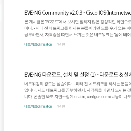
EVE-NG Community v2.0.3 - Cisco IOS(Internet
본 게시글은 'PC모드'에서 보시면 잘리지 않은 정상적인 화면으
이다. - 피터 전 네트워크를 하시는 분들이라면 모를 수가 없는
공부하면서, 자격증을 따면서 느끼는 것은 네트워크는 '몸에 배어
럽게 enable, configure terminal등이 나오게끔 하도록 
네트워크/Simulation
7년 전
생각합니다.그 시뮬레이션 프로그램 가장 강력한 시뮬레이션인 EVE-NG
Cisco Internetwork Operating System의 약자로써 Cis
(명령줄..
EVE-NG 다운로드, 설치 및 설정 (1) - 다운로드 & 설
네트워킹의 왕도는 실습이다. - 피터 전 네트워크를 하시는 분들
입니다. 저도 네트워크를 공부하면서, 자격증을 따면서 느끼는 것은
니다. 콘솔만 봐도 자연스럽게 enable, configure termina
워크의 진정한 시작이라고 생각합니다. 그 시뮬레이션 프로그램 가
네트워크/Simulation
7년 전
로드, 설치 과정입니다. EVE-NG 특징GNS3와 CPT에서 나타나
비슷한 작동을 한다.CCIE R&S, Troubleshooting까지 원활하게
ommunity Ed..