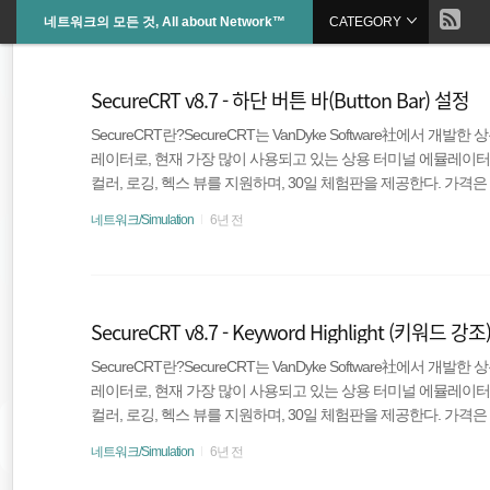
현
네트워크의 모든 것, All about Network™
CATEGORY
본
문
검
으
재
색
로
SecureCRT v8.7 - 하단 버튼 바(Button Bar) 설정
바
위
로
가
SecureCRT란?SecureCRT는 VanDyke Software社에서 개
기
치
레이터로, 현재 가장 많이 사용되고 있는 상용 터미널 에뮬레이터이
컬러, 로깅, 헥스 뷰를 지원하며, 30일 체험판을 제공한다. 가격은 1년
::
CRT 하단 버튼 바(Button Bar) 설정현장 또는 실습을 하다
네트워크/Simulation
6년 전
움이 생길 수 있다. SecureCRT는 이를 개선하기 위해서 버튼 바(B
OpenVPN
편하게 도와준다. 문자열 전송, 메뉴 기능, 스크립트 실행 등의 다
ios
SecureCRT v8.7 - Keyword Highlight (키워드 강
WAN
SecureCRT란?SecureCRT는 VanDyke Software社에서 개
레이터로, 현재 가장 많이 사용되고 있는 상용 터미널 에뮬레이터이
Cisco Adaptive Security Virtual Appl
컬러, 로깅, 헥스 뷰를 지원하며, 30일 체험판을 제공한다. 가격은 1년
CRT Keyword Highlight (키워드 강조) 설정SecureCRT
네트워크/Simulation
6년 전
로만 나오게 되어 가독성이 떨어진다. 가독성이 떨어지면 잘 읽혀
Adaptive Security Virtual Appliance
데, SecureCRT는 이를 개선하기 위하여 키워드 하이라이트(Keyword H