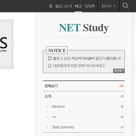
네
홈
블로그소개
태그
방명록
관리자
네트워크의 모든 것 :) Network, Cisco, Router, Switch, Firewall, VPN, Cloud, 가상화, 자격증, 시뮬레이션, 운영체제 등
비
사
NET
Study
이
드
게
바
네트워크의 모든 것, All about Network™
이
NOTICE
션
블로그 상단, 하단에 Google® 광고가 올라옵니다.
'네트워크의 모든 것'에 어서오세요 :)
MORE+
전체 보기
CATEGORY
전체보기
(56)
소개
(3)
Introduce
(1)
+α
(1)
Study Summary
(1)