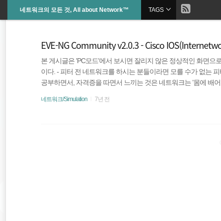
현
네트워크의 모든 것, All about Network™
TAGS
본
문
검
으
재
색
로
EVE-NG Community v2.0.3 - Cisco IOS(Internet
바
위
로
가
본 게시글은 'PC모드'에서 보시면 잘리지 않은 정상적인 화면으
기
치
이다. - 피터 전 네트워크를 하시는 분들이라면 모를 수가 없는
공부하면서, 자격증을 따면서 느끼는 것은 네트워크는 '몸에 배어
::
럽게 enable, configure terminal등이 나오게끔 하도록 
네트워크/Simulation
7년 전
생각합니다.그 시뮬레이션 프로그램 가장 강력한 시뮬레이션인 EVE-NG
EVE-NG
Cisco Internetwork Operating System의 약자로써 Cis
(명령줄..
Cisco 방화벽
AWS
gns3
네트워크