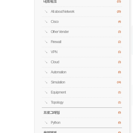
네트워크
(53)
All about Network
(20)
Cisco
(4)
Other Vender
(3)
Firewall
(2)
VPN
(5)
Cloud
(3)
Automation
(0)
Simulation
(14)
Equipment
(1)
Topology
(1)
프로그래밍
(0)
Python
(0)
운영체제
(0)