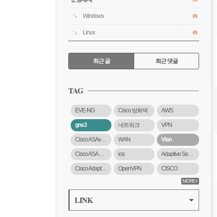
Windows
(0)
Linux
(0)
RECENTLY
최근 글
최근 댓글
최
근
TAG
글
EVE-NG
Cisco 방화벽
AWS
gns3
네트워크
VPN
Cisco ASAv 방화벽
WAN
Vlan
Cisco ASA 5500-X 시리즈
ios
Adaptive Security Virtual Appliance
Cisco Adaptive Security Virtual Appliance
OpenVPN
CISCO
MORE+
LINK